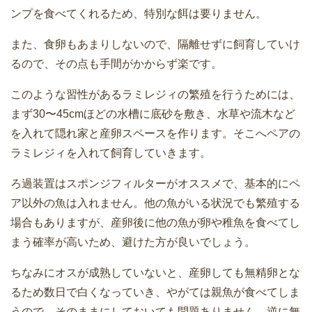
ンプを食べてくれるため、特別な餌は要りません。
また、食卵もあまりしないので、隔離せずに飼育していけ
るので、その点も手間がかからず楽です。
このような習性があるラミレジィの繁殖を行うためには、
まず30〜45cmほどの水槽に底砂を敷き、水草や流木など
を入れて隠れ家と産卵スペースを作ります。そこへペアの
ラミレジィを入れて飼育していきます。
ろ過装置はスポンジフィルターがオススメで、基本的にペ
ア以外の魚は入れません。他の魚がいる状況でも繁殖する
場合もありますが、産卵後に他の魚が卵や稚魚を食べてし
まう確率が高いため、避けた方が良いでしょう。
ちなみにオスが成熟していないと、産卵しても無精卵とな
るため数日で白くなっていき、やがては親魚が食べてしま
うので、そのままにしておいても問題ありません。逆に無