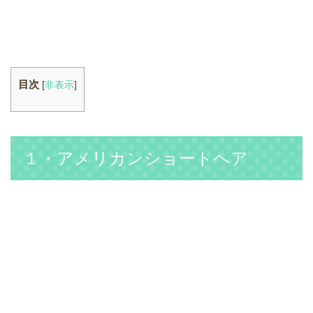
目次
[
非表示
]
１・アメリカンショートヘア