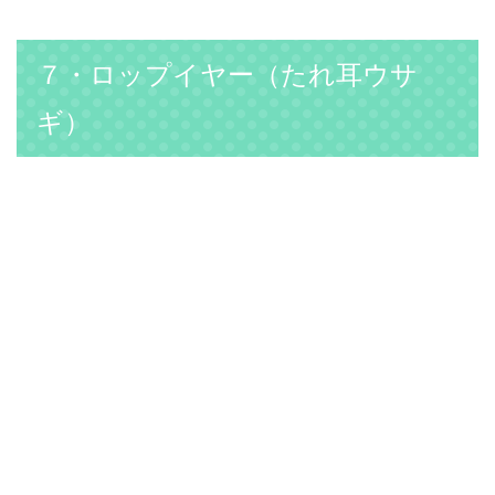
７・ロップイヤー（たれ耳ウサ
ギ）