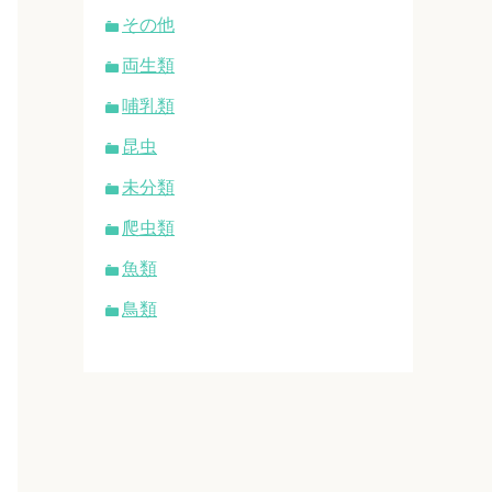
その他
両生類
哺乳類
昆虫
未分類
爬虫類
魚類
鳥類