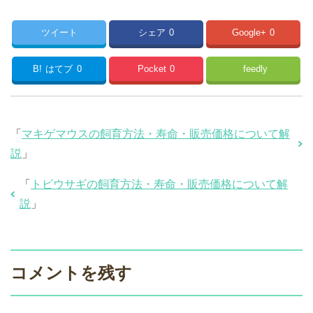
ツイート
シェア
0
Google+
0
B!
はてブ
0
Pocket
0
feedly
「
マキゲマウスの飼育方法・寿命・販売価格について解
説
」
「
トビウサギの飼育方法・寿命・販売価格について解
説
」
コメントを残す