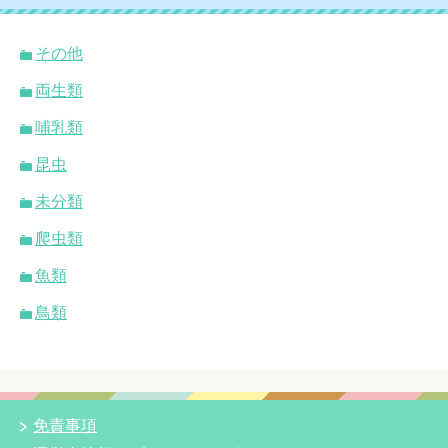
その他
両生類
哺乳類
昆虫
未分類
爬虫類
魚類
鳥類
免責事項