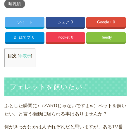
哺乳類
ツイート
シェア
0
Google+
0
B!
はてブ
0
Pocket
0
feedly
目次
[
非表示
]
フェレットを飼いたい！
ふとした瞬間に♪（ZARDじゃないですよw）ペットを飼い
たい、と言う衝動に駆られる事はありませんか？
何がきっかけかは人それぞれだと思いますが、あるTV番