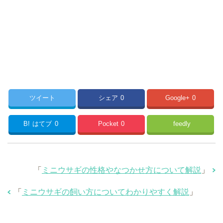
ツイート
シェア
0
Google+
0
B!
はてブ
0
Pocket
0
feedly
「
ミニウサギの性格やなつかせ方について解説
」
「
ミニウサギの飼い方についてわかりやすく解説
」