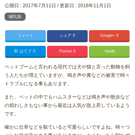
公開日 :
2017年7月11日
/ 更新日 :
2018年11月1日
哺乳類
ツイート
シェア
0
Google+
0
B!
はてブ
0
Pocket
0
feedly
ペットブームと言われる現代では犬や猫と言った動物を飼
う人たちが増えていますが、鳴き声や糞などの被害で時々
トラブルになる事もあります。
また、ペットの中でもハムスターなどは鳴き声や散歩など
の煩わしさもない事から最近は人気が急上昇しているよう
です。
確かに仕草などを観ていると可愛らしいですよね。時々つ