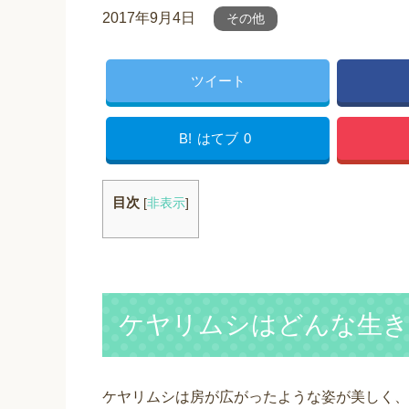
2017年9月4日
その他
ツイート
B!
はてブ
0
目次
[
非表示
]
ケヤリムシはどんな生き
ケヤリムシは房が広がったような姿が美しく、