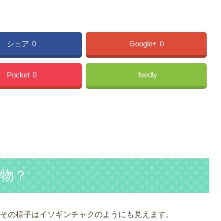
シェア
0
Google+
0
Pocket
0
feedly
物？
その様子はイソギンチャクのようにも見えます。