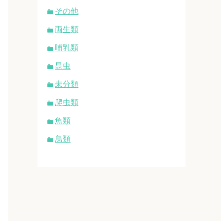
その他
両生類
哺乳類
昆虫
未分類
爬虫類
魚類
鳥類