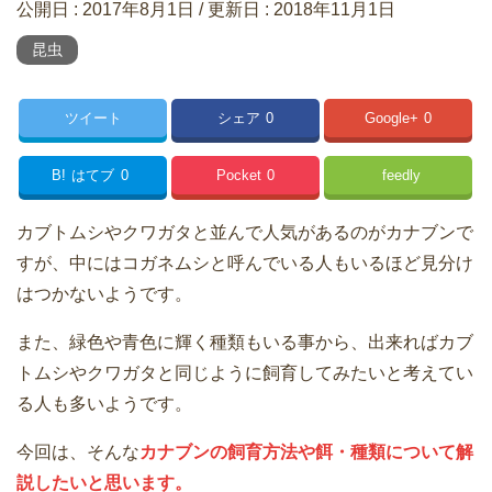
公開日 :
2017年8月1日
/ 更新日 :
2018年11月1日
昆虫
ツイート
シェア
0
Google+
0
B!
はてブ
0
Pocket
0
feedly
カブトムシやクワガタと並んで人気があるのがカナブンで
すが、中にはコガネムシと呼んでいる人もいるほど見分け
はつかないようです。
また、緑色や青色に輝く種類もいる事から、出来ればカブ
トムシやクワガタと同じように飼育してみたいと考えてい
る人も多いようです。
今回は、そんな
カナブンの飼育方法や餌・種類について解
説したいと思います。