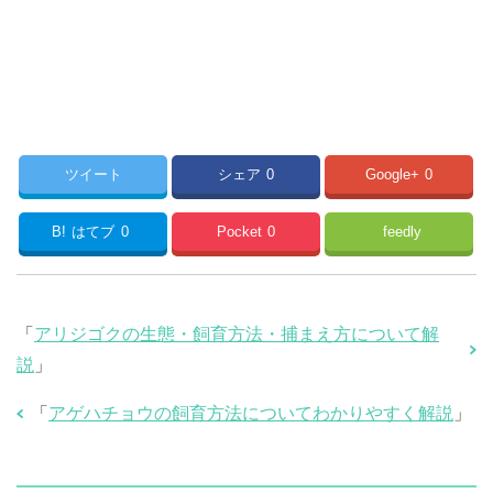
ツイート
シェア
0
Google+
0
B!
はてブ
0
Pocket
0
feedly
「
アリジゴクの生態・飼育方法・捕まえ方について解
説
」
「
アゲハチョウの飼育方法についてわかりやすく解説
」