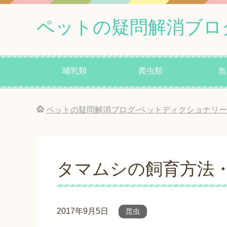
ペットの疑問解消ブロ
哺乳類
爬虫類
魚
ペットの疑問解消ブログ-ペットディクショナリー
タマムシの飼育方法
2017年9月5日
昆虫