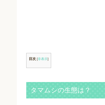
目次
[
非表示
]
タマムシの生態は？