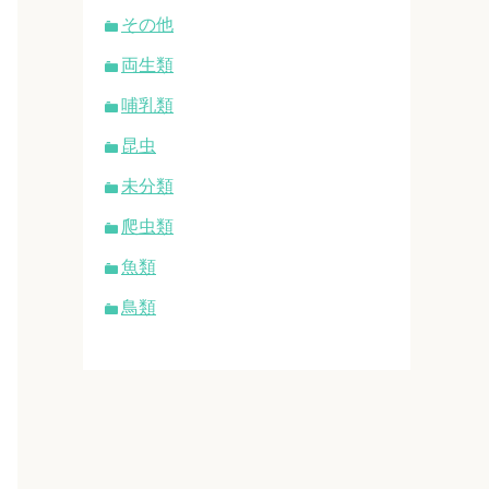
その他
両生類
哺乳類
昆虫
未分類
爬虫類
魚類
鳥類