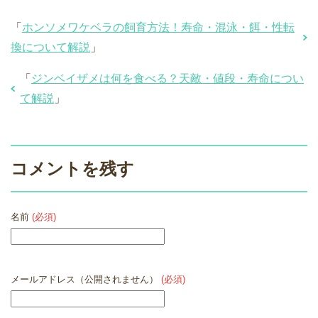
「
ホンソメワケベラの飼育方法！寿命・混泳・餌・性転
換について解説
」
「
ジンベイザメは何を食べる？天敵・値段・寿命につい
て解説
」
コメントを残す
名前
(必須)
メールアドレス（公開されません）
(必須)