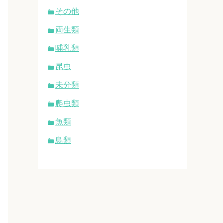
その他
両生類
哺乳類
昆虫
未分類
爬虫類
魚類
鳥類