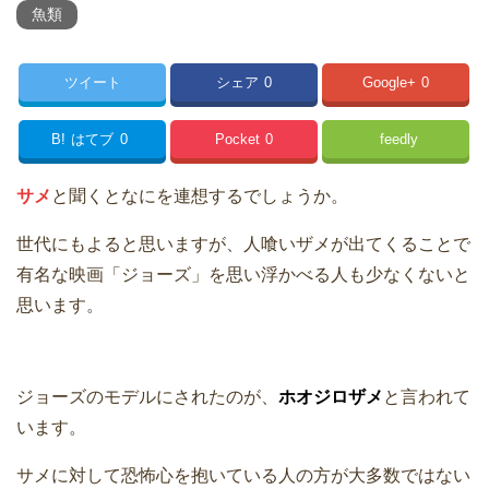
魚類
ツイート
シェア
0
Google+
0
B!
はてブ
0
Pocket
0
feedly
サメ
と聞くとなにを連想するでしょうか。
世代にもよると思いますが、人喰いザメが出てくることで
有名な映画「ジョーズ」を思い浮かべる人も少なくないと
思います。
ジョーズのモデルにされたのが、
ホオジロザメ
と言われて
います。
サメに対して恐怖心を抱いている人の方が大多数ではない