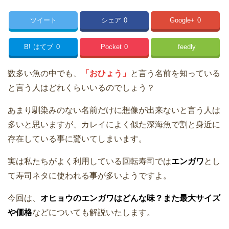
ツイート
シェア
0
Google+
0
B!
はてブ
0
Pocket
0
feedly
数多い魚の中でも、
「おひょう」
と言う名前を知っている
と言う人はどれくらいいるのでしょう？
あまり馴染みのない名前だけに想像が出来ないと言う人は
多いと思いますが、カレイによく似た深海魚で割と身近に
存在している事に驚いてしまいます。
実は私たちがよく利用している回転寿司では
エンガワ
とし
て寿司ネタに使われる事が多いようですよ。
今回は、
オヒョウのエンガワはどんな味？また最大サイズ
や価格
などについても解説いたします。