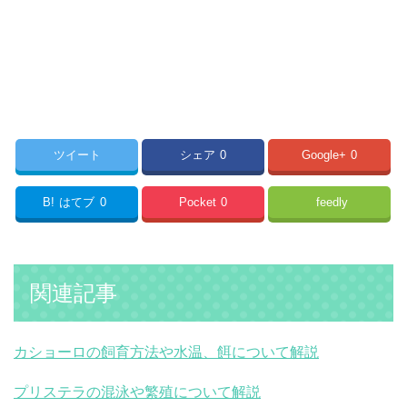
ツイート
シェア
0
Google+
0
B!
はてブ
0
Pocket
0
feedly
関連記事
カショーロの飼育方法や水温、餌について解説
プリステラの混泳や繁殖について解説