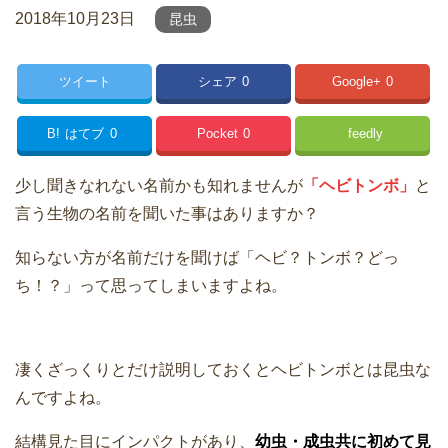
2018年10月23日
昆虫
ツイート
シェア
0
Google+
0
B!
はてブ
0
Pocket
0
feedly
少し聞きなれない名前かも知れませんが
「ヘビトンボ」
と
言う生物の名前を聞いた事はありますか？
知らない方が名前だけを聞けば「ヘビ？トンボ？どっ
ち！？」って思ってしまいますよね。
凄くざっくりとだけ説明しておくとヘビトンボとは昆虫な
んですよね。
結構見た目にインパクトがあり、
幼虫・成虫共に初めて見