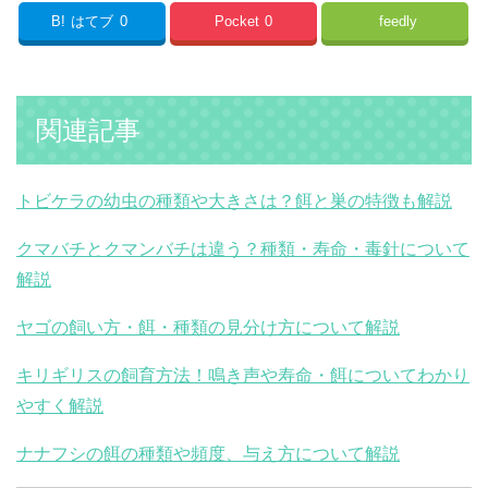
B!
はてブ
0
Pocket
0
feedly
関連記事
トビケラの幼虫の種類や大きさは？餌と巣の特徴も解説
クマバチとクマンバチは違う？種類・寿命・毒針について
解説
ヤゴの飼い方・餌・種類の見分け方について解説
キリギリスの飼育方法！鳴き声や寿命・餌についてわかり
やすく解説
ナナフシの餌の種類や頻度、与え方について解説