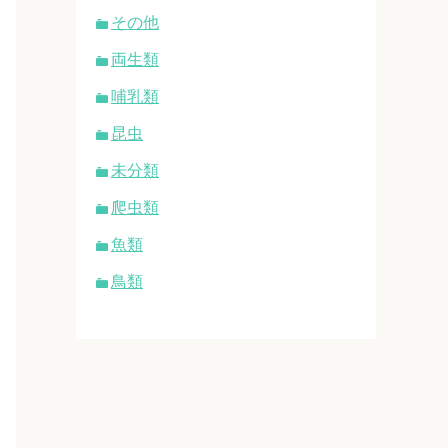
その他
両生類
哺乳類
昆虫
未分類
爬虫類
魚類
鳥類