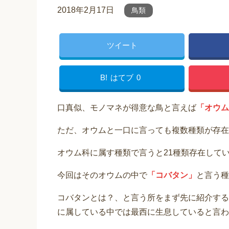
2018年2月17日
鳥類
ツイート
B!
はてブ
0
口真似、モノマネが得意な鳥と言えば
「オウム
ただ、オウムと一口に言っても複数種類が存在
オウム科に属す種類で言うと21種類存在して
今回はそのオウムの中で
「コバタン」
と言う種
コバタンとは？、と言う所をまず先に紹介する
に属している中では最西に生息していると言わ