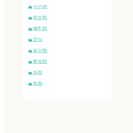
その他
両生類
哺乳類
昆虫
未分類
爬虫類
魚類
鳥類