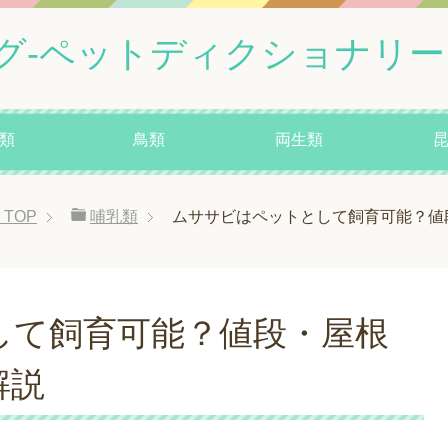
グ-ペットディクショナリー
類
鳥類
両生類
TOP
哺乳類
ムササビはペットとして飼育可能？値
して飼育可能？値段・屋根
解説