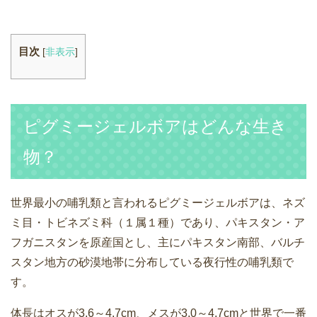
目次
[
非表示
]
ピグミージェルボアはどんな生き
物？
世界最小の哺乳類と言われるピグミージェルボアは、ネズ
ミ目・トビネズミ科（１属１種）であり、パキスタン・ア
フガニスタンを原産国とし、主にパキスタン南部、バルチ
スタン地方の砂漠地帯に分布している夜行性の哺乳類で
す。
体長はオスが3,6～4,7cm、メスが3,0～4,7cmと世界で一番