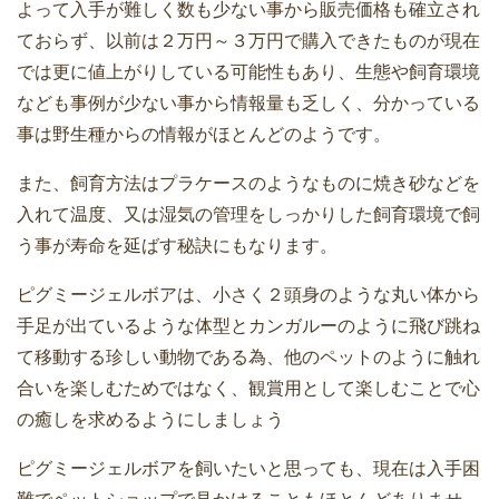
よって入手が難しく数も少ない事から販売価格も確立され
ておらず、以前は２万円～３万円で購入できたものが現在
では更に値上がりしている可能性もあり、生態や飼育環境
なども事例が少ない事から情報量も乏しく、分かっている
事は野生種からの情報がほとんどのようです。
また、飼育方法はプラケースのようなものに焼き砂などを
入れて温度、又は湿気の管理をしっかりした飼育環境で飼
う事が寿命を延ばす秘訣にもなります。
ピグミージェルボアは、小さく２頭身のような丸い体から
手足が出ているような体型とカンガルーのように飛び跳ね
て移動する珍しい動物である為、他のペットのように触れ
合いを楽しむためではなく、観賞用として楽しむことで心
の癒しを求めるようにしましょう
ピグミージェルボアを飼いたいと思っても、現在は入手困