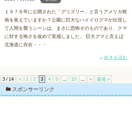
１９７６年に公開された「グリズリー」と言うアメリカ映
画を覚えていますか？公園に巨大なハイイログマが出現し
て人間を襲うシーンは、まさに恐怖そのものであり、クマ
に対する怖さを改めて実感しました。 巨大グマと言えば
北海道に存在・・・
続きを読む
3 / 14
«
1
2
3
4
5
...
10
...
»
最後 »
スポンサーリンク